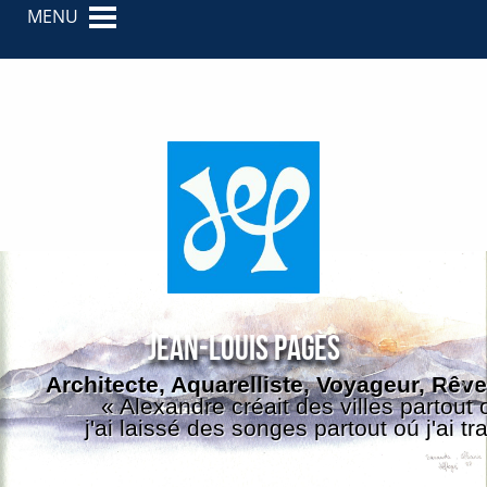
MENU
Jean-Louis PAGÈS
Architecte, Aquarelliste, Voyageur, Rêve
« Alexandre créait des villes partout o
j'ai laissé des songes partout oú j'ai tr